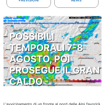
PREVISIONI
NEWS
06 AGOSTO 2024
POSSIBILI
TEMPORALI 7-8
AGOSTO, POI
PROSEGUE IL GRAN
CALDO
L'avvicinamento di un fronte al nord delle Alpi favorirà