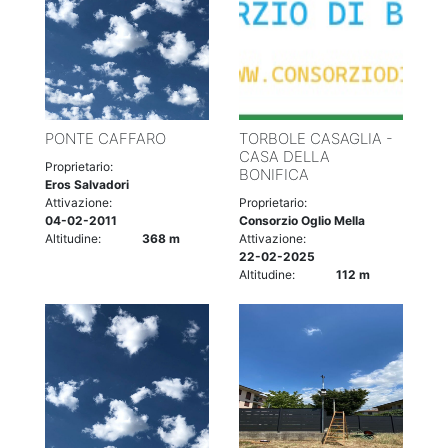
PONTE CAFFARO
TORBOLE CASAGLIA -
CASA DELLA
Proprietario:
BONIFICA
Eros Salvadori
Attivazione:
Proprietario:
04-02-2011
Consorzio Oglio Mella
Altitudine:
368 m
Attivazione:
22-02-2025
Altitudine:
112 m