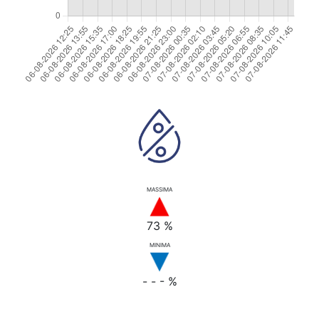
MASSIMA
73 %
MINIMA
- - - %