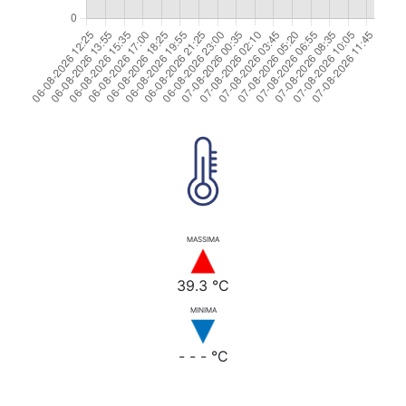
MASSIMA
39.3 °C
MINIMA
- - - °C