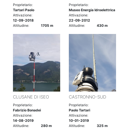
Proprietario:
Proprietario:
Tartari Paolo
Museo Energia Idroelettrica
Attivazione:
Attivazione:
12-09-2018
22-09-2012
Altitudine:
1705 m
Altitudine:
430 m
CLUSANE DI ISEO
CASTRONNO-SUD
Proprietario:
Proprietario:
Fabrizio Bonadei
Paolo Tartari
Attivazione:
Attivazione:
14-08-2019
10-01-2019
Altitudine:
280 m
Altitudine:
325 m