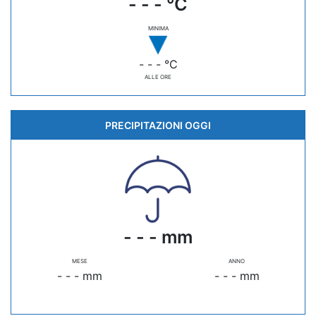
- - - °C
MINIMA
- - - °C
ALLE ORE
PRECIPITAZIONI OGGI
- - - mm
MESE
ANNO
- - - mm
- - - mm