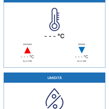
- - - °C
MASSIMA
MINIMA
- - - °C
- - - °C
ALLE ORE
ALLE ORE
UMIDITÀ