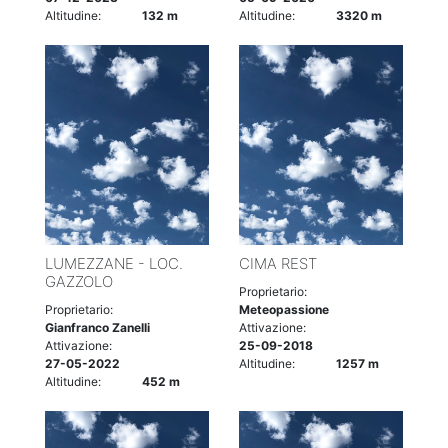
Altitudine:
132 m
Altitudine:
3320 m
LUMEZZANE - LOC.
CIMA REST
GAZZOLO
Proprietario:
Proprietario:
Meteopassione
Gianfranco Zanelli
Attivazione:
Attivazione:
25-09-2018
27-05-2022
Altitudine:
1257 m
Altitudine:
452 m