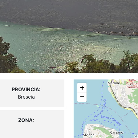
+
PROVINCIA:
−
Brescia
ZONA: