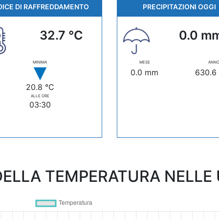
DICE DI RAFFREDDAMENTO
PRECIPITAZIONI OGGI
32.7 °C
0.0 m
MINIMA
MESE
ANN
0.0 mm
630.6
20.8 °C
ALLE ORE
03:30
ELLA TEMPERATURA NELLE U