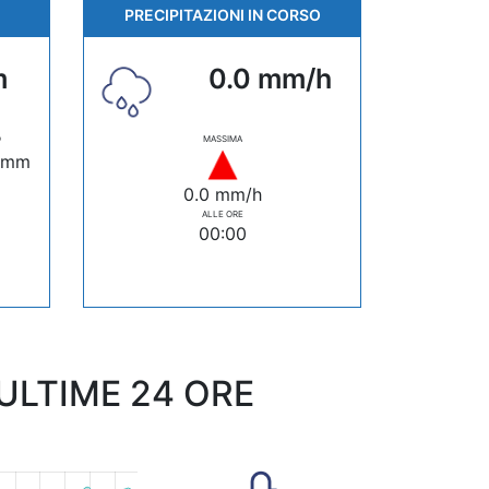
PRECIPITAZIONI IN CORSO
m
0.0 mm/h
O
MASSIMA
 mm
0.0 mm/h
ALLE ORE
00:00
LTIME 24 ORE