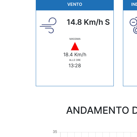
VENTO
IN
14.8 Km/h S
MASSIMA
18.4 Km/h
ALLE ORE
13:28
ANDAMENTO D