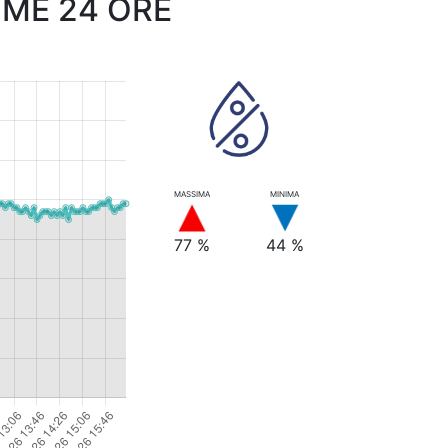
IME 24 ORE
MASSIMA
MINIMA
77 %
44 %