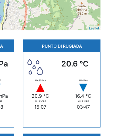
Leaflet
CA
PUNTO DI RUGIADA
hPa
20.6 °C
A
MASSIMA
MINIMA
 hPa
20.9 °C
16.4 °C
RE
ALLE ORE
ALLE ORE
38
15:07
03:47