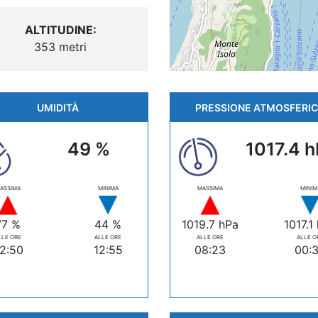
ALTITUDINE:
353 metri
UMIDITÀ
PRESSIONE ATMOSFERI
49 %
1017.4 
ASSIMA
MINIMA
MASSIMA
MINIM
77 %
44 %
1019.7 hPa
1017.1
LLE ORE
ALLE ORE
ALLE ORE
ALLE O
2:50
12:55
08:23
00: