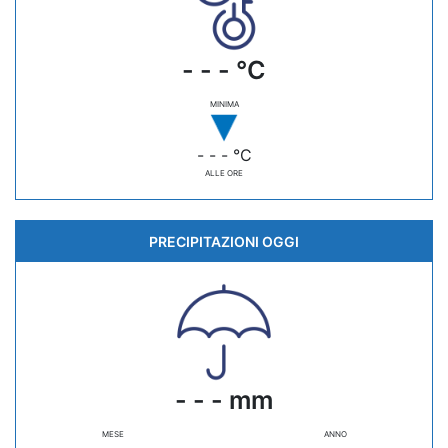
- - - °C
MINIMA
- - - °C
ALLE ORE
PRECIPITAZIONI OGGI
- - - mm
MESE
ANNO