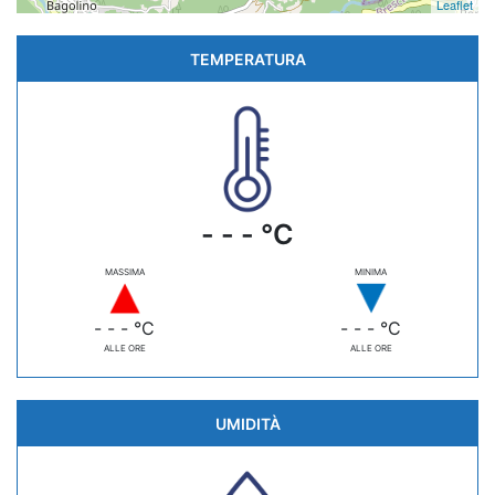
Leaflet
TEMPERATURA
- - - °C
MASSIMA
MINIMA
- - - °C
- - - °C
ALLE ORE
ALLE ORE
UMIDITÀ