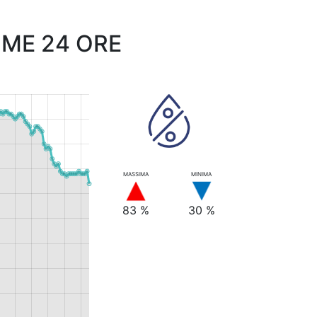
IME 24 ORE
MASSIMA
MINIMA
83 %
30 %