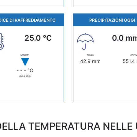
DICE DI RAFFREDDAMENTO
PRECIPITAZIONI OGGI
25.0 °C
0.0 m
MINIMA
MESE
ANN
42.9 mm
551.4
- - - °C
ALLE ORE
ELLA TEMPERATURA NELLE U