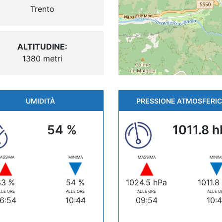
Trento
ALTITUDINE:
1380 metri
UMIDITÀ
PRESSIONE ATMOSFERI
54 %
1011.8 h
ASSIMA
MINIMA
MASSIMA
MINIM
83 %
54 %
1024.5 hPa
1011.8
LLE ORE
ALLE ORE
ALLE ORE
ALLE O
6:54
10:44
09:54
10: