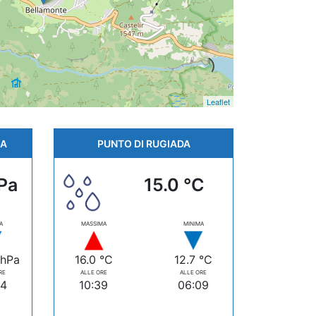
Leaflet
CA
PUNTO DI RUGIADA
Pa
15.0 °C
A
MASSIMA
MINIMA
 hPa
16.0 °C
12.7 °C
RE
ALLE ORE
ALLE ORE
44
10:39
06:09