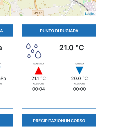
Leaflet
CA
PUNTO DI RUGIADA
a
21.0 °C
A
MASSIMA
MINIMA
hPa
21.1 °C
20.0 °C
RE
ALLE ORE
ALLE ORE
00:04
00:00
PRECIPITAZIONI IN CORSO