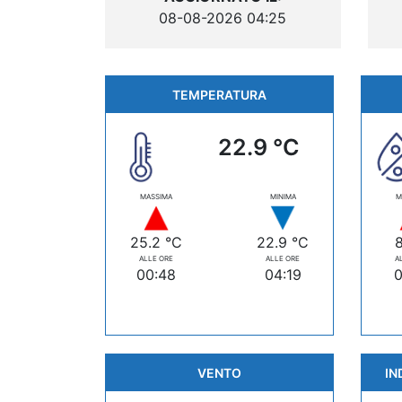
08-08-2026 04:25
TEMPERATURA
22.9 °C
MASSIMA
MINIMA
M
25.2 °C
22.9 °C
ALLE ORE
ALLE ORE
A
00:48
04:19
0
VENTO
IN