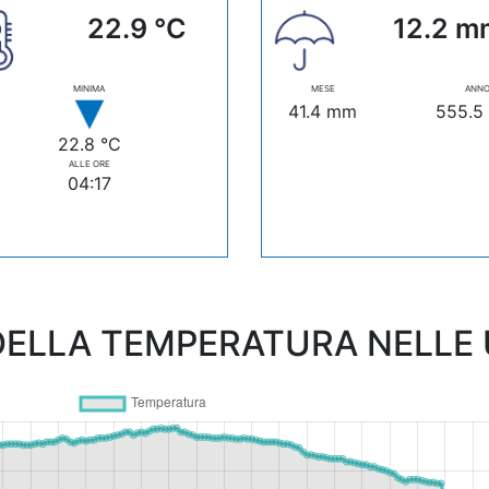
22.9 °C
12.2 m
MINIMA
MESE
ANN
41.4 mm
555.5
22.8 °C
ALLE ORE
04:17
ELLA TEMPERATURA NELLE U