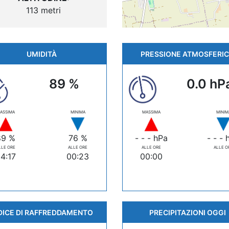
113 metri
UMIDITÀ
PRESSIONE ATMOSFERI
89 %
0.0 hP
ASSIMA
MINIMA
MASSIMA
MINIM
89 %
76 %
- - - hPa
- - - 
LLE ORE
ALLE ORE
ALLE ORE
ALLE O
4:17
00:23
00:00
DICE DI RAFFREDDAMENTO
PRECIPITAZIONI OGGI