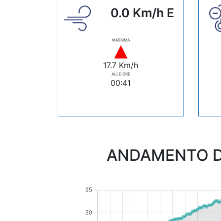
0.0 Km/h E
MASSIMA
17.7 Km/h
ALLE ORE
00:41
ANDAMENTO D