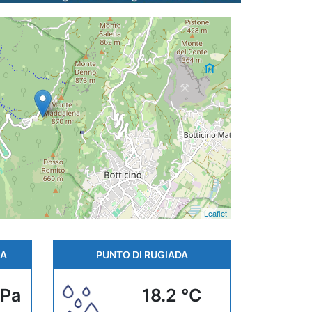
Leaflet
CA
PUNTO DI RUGIADA
hPa
18.2 °C