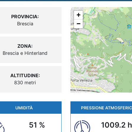
+
PROVINCIA:
−
Brescia
ZONA:
Brescia e Hinterland
ALTITUDINE:
830 metri
UMIDITÀ
PRESSIONE ATMOSFERI
51 %
1009.2 