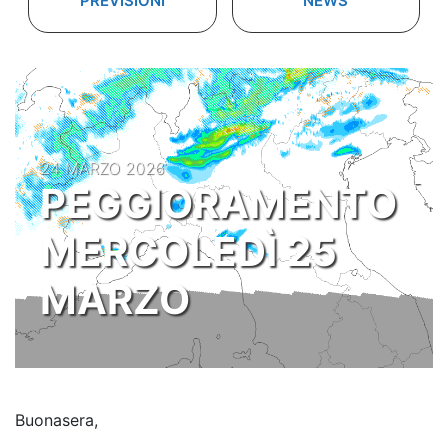
PREVISIONI
NEWS
24 MARZO 2026
PEGGIORAMENTO
MERCOLEDÌ 25
MARZO
Buonasera,