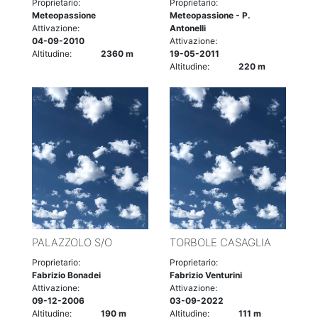
Proprietario:
Proprietario:
Meteopassione
Meteopassione - P.
Attivazione:
Antonelli
04-09-2010
Attivazione:
Altitudine:
2360 m
19-05-2011
Altitudine:
220 m
PALAZZOLO S/O
TORBOLE CASAGLIA
Proprietario:
Proprietario:
Fabrizio Bonadei
Fabrizio Venturini
Attivazione:
Attivazione:
09-12-2006
03-09-2022
Altitudine:
190 m
Altitudine:
111 m