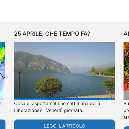
25 APRILE, CHE TEMPO FA?
A
à
Cosa ci aspetta nel fine settimana della
Bu
Liberazione? Venerdì giornata....
pr
sta
LEGGI L'ARTICOLO